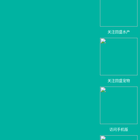
关注回盛水产
关注回盛宠物
访问手机版