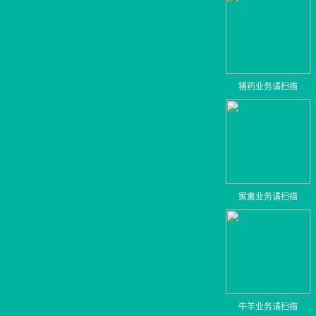
猪药业务请扫描
家禽业务请扫描
牛羊业务请扫描