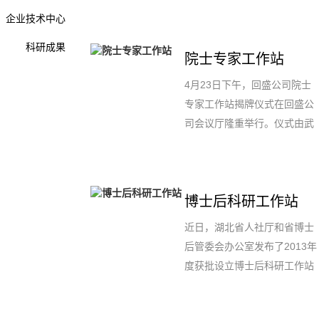
工程技术研究中心”依托单位。
企业技术中心
2012-2014年，湖北省兽药工
程技术研究中心着力进行研发
科研成果
院士专家工作站
平台的建设工作，先后成立并
建设的研发平台有：“院士专家
4月23日下午，回盛公司院士
工作站”、“博士后工作站”、“湖
专家工作站揭牌仪式在回盛公
北省企业技术中心”、“武汉市
司会议厅隆重举行。仪式由武
兽药企业技术研发中心”等，并
汉院士咨询服务中心秘书长、
于2013年底牵头组建“兽药制
武汉市科协巡视员张太玲主
剂产业技术创新战略联盟”，担
持，市科协副主席杨军宣布回
任理事长单位。
博士后科研工作站
盛院士专家工作站正式成立。
武汉市人民政府副市长邢早
近日，湖北省人社厅和省博士
忠、湖北省科协主席、党组书
后管委会办公室发布了2013年
记夏航为工作站揭牌。市科协
度获批设立博士后科研工作站
主席、党组书记卢光发向特聘
的通知。武汉回盛等32个单位
院士邓子新颁发聘书。
入围。回盛今后还将继续积极