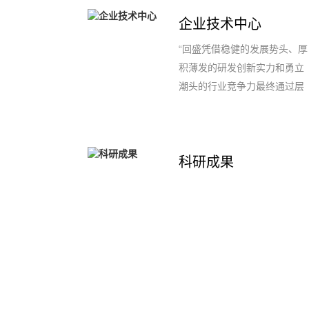
与全国高校、院所特别是省内
企业技术中心
博士后科研流动站设站单位联
合招收合作导师和人才，并将
“回盛凭借稳健的发展势头、厚
做好博士后研究人员的选聘工
积薄发的研发创新实力和勇立
作，认真做好博士后研究人员
潮头的行业竞争力最终通过层
的培养和使用工作，在科研和
层评审，这不仅是回盛公司的
生产的实践中，逐步培养出一
荣誉，更是兽药行业乃至整个
批富有创新精神和创新能力的
动保业的骄傲。回盛要做兽药
青年人才。
科研成果
行业的标杆和领航人！” 回盛
研发总监刘洁博士信心满满。