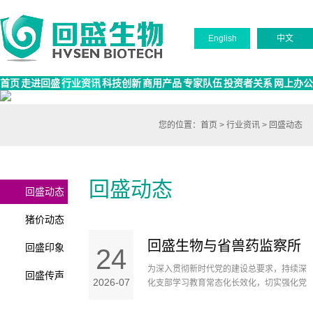
English
中文
首页
走进回盛
行业资讯
科技创新
商用产品
专家队伍
投资者关系
网上办公
您的位置：
首页
>
行业资讯
>
回盛动态
回盛动态
回盛动态
猪价动态
回盛生物与省兽药监察所
回盛印象
24
为深入贯彻新时代党的建设总要求，持续深
回盛传声
联合开展 “赓续红色铸初
2026-07
化支部学习教育常态化长效化，切实强化党
组织战斗堡垒作用和党员先锋模范作用，7月
心，携手共建启新程”主题
23日下午，武汉回盛生物科技股份有限公司