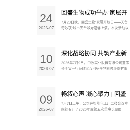
中华路党支部与省兽药监察所党支部共同开
展联学共建主题党日活动。......
党日活动
回盛生物成功举办“家属开
24
7月23日晚，回盛生物“家属开放日——天台
放日——天台奇妙夜”活动
2026-07
奇妙夜”城市天台派对温馨上演。本次活动以
“夏日新生活 城市微度假”为主题，公司员工
携家人齐聚天台，在璀璨城市夜景中共享夏
日欢聚时光。......
深化战略协同 共筑产业新
10
2026年7月9日，中牧实业股份有限公司董事
篇——中牧股份与回盛生
2026-07
长李寅一行莅临武汉回盛生物科技股份有限
公司考察交流，并签署战略合作协议。......
物签署战略合作协议
畅叙心声 凝心聚力 | 回盛
09
7月7日上午，公司在智能化工厂二楼会议室
生物组织召开2026年第五
2026-07
组织召开了2026年度第五次董事长见面
会。......
场董事长见面会