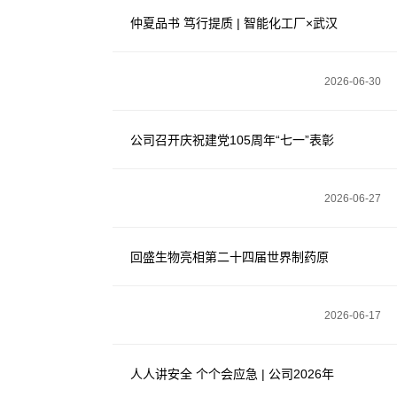
仲夏品书 笃行提质 | 智能化工厂×武汉
第二电线电缆有限公司 联动读书会圆
2026-06-30
满举办
公司召开庆祝建党105周年“七一”表彰
大会暨专题党课学习会
2026-06-27
回盛生物亮相第二十四届世界制药原
料中国展！
2026-06-17
人人讲安全 个个会应急 | 公司2026年