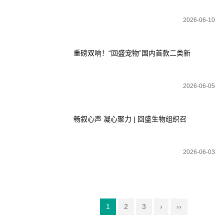
“安全生产月”活动全面启动
2026-06-10
重磅双响！“回盛宠物”国内首款二类新
兽药格拉匹仑片，50mg头孢泊肟酯片
2026-06-05
双双获批
畅叙心声 凝心聚力 | 回盛生物组织召
开2026年第四场董事长见面会
2026-06-03
1
2
3
›
››